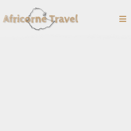
Bienvenido al blog de
Africorne Travel
En nuestro blog encontrarás una serie de
artículos que te ayudarán a descubrir las
maravillas del Cuerno de África y esperamos
que te ayuden a preparar tu viaje!