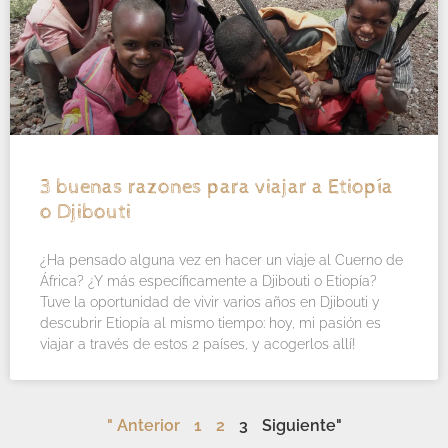
3 buenas razones para viajar a Etiopía
o Djibouti
¿Ha pensado alguna vez en hacer un viaje al Cuerno de
África? ¿Y más específicamente a Djibouti o Etiopía?
Tuve la oportunidad de vivir varios años en Djibouti y
descubrir Etiopía al mismo tiempo: hoy, mi pasión es
viajar a través de estos 2 países, y acogerlos allí!
" Anterior
1
2
3
Siguiente"