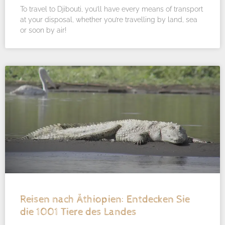
To travel to Djibouti, you’ll have every means of transport
at your disposal, whether you’re travelling by land, sea
or soon by air!
Reisen nach Äthiopien: Entdecken Sie
die 1001 Tiere des Landes