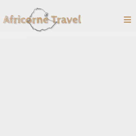
Willkommen beim
Africorne Travel Blog
In unserem Blog finden Sie eine Reihe von
Artikeln, die Ihnen helfen sollen, die Wunder
des Horns von Afrika zu entdecken, und die
Ihnen hoffentlich helfen, Ihre Reise
vorzubereiten!