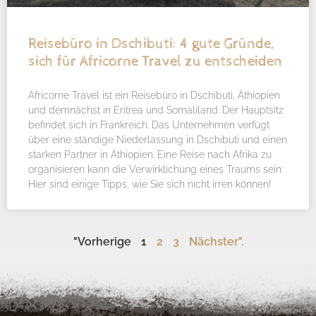
Reisebüro in Dschibuti: 4 gute Gründe,
sich für Africorne Travel zu entscheiden
Africorne Travel ist ein Reisebüro in Dschibuti, Äthiopien
und demnächst in Eritrea und Somaliland. Der Hauptsitz
befindet sich in Frankreich. Das Unternehmen verfügt
über eine ständige Niederlassung in Dschibuti und einen
starken Partner in Äthiopien. Eine Reise nach Afrika zu
organisieren kann die Verwirklichung eines Traums sein:
Hier sind einige Tipps, wie Sie sich nicht irren können!
"Vorherige
1
2
3
Nächster".