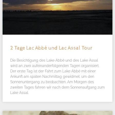
2 Tage Lac Abbé und Lac Assal Tour
Die Besichtigung des Lake Abbé und des Lake Assal
wird an zwei aufeinanderfolgenden Tagen organisiert.
Der erste Tag ist der Fahrt zum Lake Abbé mit einer
Ankunft am späten Nachmittag gewidmet, um den
Sonnenuntergang zu beobachten. Am Morgen des
zweiten Tages fahren wir nach dem Sonnenaufgang zum
Lake Assal.