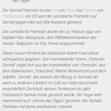
des Tages
Der Somali Francolin ist eine
Art
von
Vögel
aus
Familie
von
Phasianidae
. Vor Ort wird der somalische Frankolin auf
Somali
gogori
oder auf Afar
kukaace
genannt.
Der somalische Francolin wurde am 22. Februar 1952 von
Kapitän Max Albospeyre, dem Militärkommandeur des
Kreises Tadjourah, im Day Forest eingesammelt.
Dieser neuen Art wird der lateinische Name
Francolinus
ochropectus
gegeben. Sein normalisierter Name „Francolin
Somali“ ergibt sich aus der Kombination von „Francolin“ aus
dem italienischen „Francolino“ (kleine Rebhuhnart) und dem
Adjektiv „Somali“, das sowohl den Bezug zu Somalia als
auch zu anderen Ländern im Golf von Aden beschreibt ,
einschließlich Dschibuti, dessen Territorium bis 1967
Französisch-Somali-Küste genannt wurde. Der Vogel wird
manchmal auch „Henne des Tages“ genannt. Der Somali-
Frankolin hat keine anerkannte Unterart.