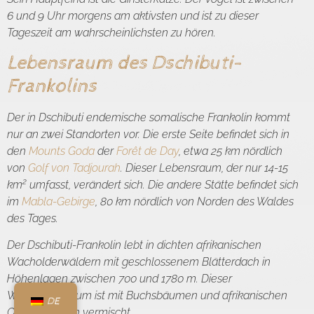
6 und 9 Uhr morgens am aktivsten und ist zu dieser
Tageszeit am wahrscheinlichsten zu hören.
Lebensraum des Dschibuti-
Frankolins
Der in Dschibuti endemische somalische Frankolin kommt
nur an zwei Standorten vor. Die erste Seite befindet sich in
den
Mounts Goda
der
Forêt de Day
, etwa 25 km nördlich
von
Golf von Tadjourah
. Dieser Lebensraum, der nur 14-15
2
km
umfasst, verändert sich. Die andere Stätte befindet sich
im
Mabla-Gebirge
, 80 km nördlich von Norden des Waldes
des Tages.
Der Dschibuti-Frankolin lebt in dichten afrikanischen
Wacholderwäldern mit geschlossenem Blätterdach in
Höhenlagen zwischen 700 und 1780 m. Dieser
Waldlebensraum ist mit Buchsbäumen und afrikanischen
DE
Olivenbäumen vermischt.