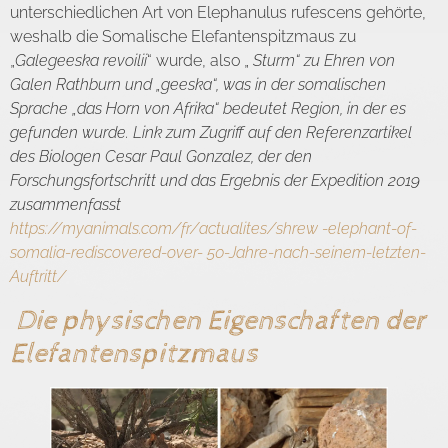
unterschiedlichen Art von Elephanulus rufescens gehörte,
weshalb die Somalische Elefantenspitzmaus zu
„
Galegeeska revoilii
“ wurde, also „
Sturm“ zu Ehren von
Galen Rathburn
und „
geeska
“, was in der somalischen
Sprache „
das Horn von Afrika
“ bedeutet Region, in der es
gefunden wurde. Link zum Zugriff auf den Referenzartikel
des Biologen Cesar Paul Gonzalez, der den
Forschungsfortschritt und das Ergebnis der Expedition 2019
zusammenfasst
https://myanimals.com/fr/actualites/shrew -elephant-of-
somalia-rediscovered-over- 50-Jahre-nach-seinem-letzten-
Auftritt/
Die physischen Eigenschaften der
Elefantenspitzmaus