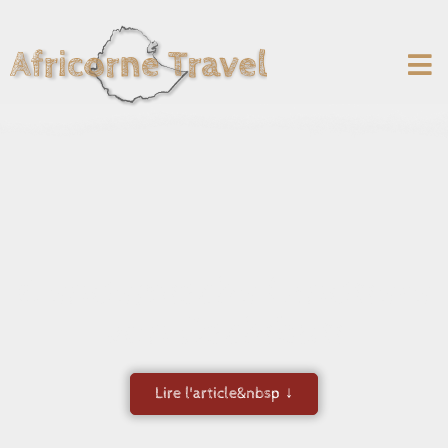
6 endemische Landtiere
von Dschibuti
Lire l'article&nbsp ↓