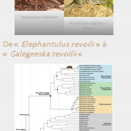
Musaraigne-Eléphant
Musaraigne-Eléphant –
Djalelo
De «
Elephantulus revoili
» à
«
Galegeeska revoilii
«