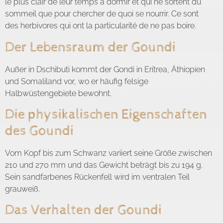
le plus clair de leur temps à dormir et qui ne sortent du
sommeil que pour chercher de quoi se nourrir. Ce sont
des herbivores qui ont la particularité de ne pas boire.
Der Lebensraum der Goundi
Außer in Dschibuti kommt der Gondi in Eritrea, Äthiopien
und Somaliland vor, wo er häufig felsige
Halbwüstengebiete bewohnt.
Die physikalischen Eigenschaften
des Goundi
Vom Kopf bis zum Schwanz variiert seine Größe zwischen
210 und 270 mm und das Gewicht beträgt bis zu 194 g.
Sein sandfarbenes Rückenfell wird im ventralen Teil
grauweiß.
Das Verhalten der Goundi