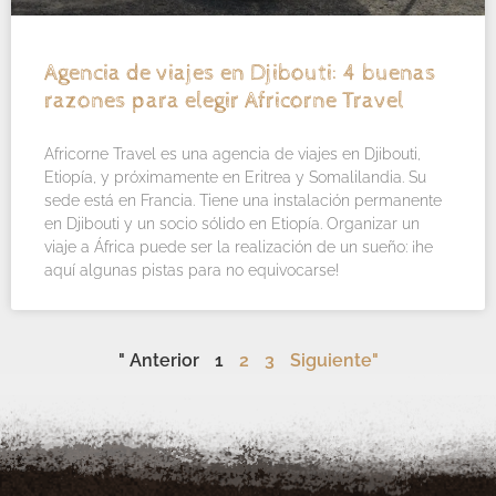
Agencia de viajes en Djibouti: 4 buenas
razones para elegir Africorne Travel
Africorne Travel es una agencia de viajes en Djibouti,
Etiopía, y próximamente en Eritrea y Somalilandia. Su
sede está en Francia. Tiene una instalación permanente
en Djibouti y un socio sólido en Etiopía. Organizar un
viaje a África puede ser la realización de un sueño: ¡he
aquí algunas pistas para no equivocarse!
" Anterior
1
2
3
Siguiente"