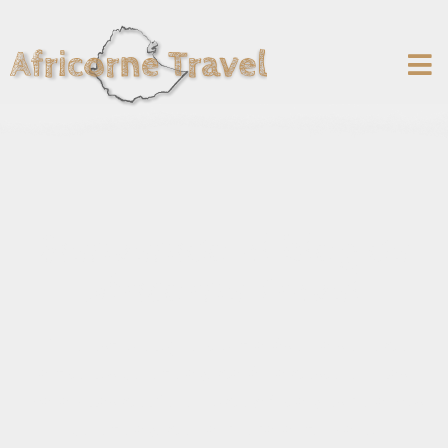
Bienvenido al blog de
Africorne Travel
En nuestro blog encontrarás una serie de
artículos que te ayudarán a descubrir las
maravillas del Cuerno de África y esperamos
que te ayuden a preparar tu viaje!