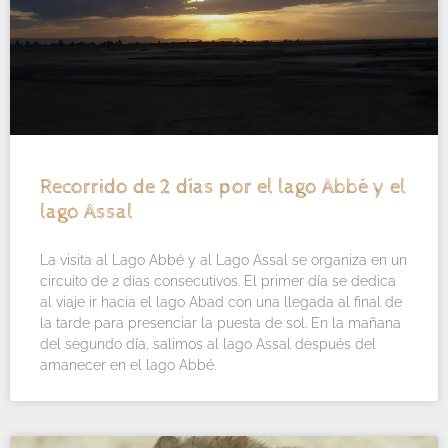
Recorrido de 2 días por el lago Abbé y el
lago Assal
La visita al Lago Abbé y al Lago Assal se organiza en un
circuito de 2 días consecutivos. El primer día se dedica
al viaje ir hacia el lago Abad con una llegada al final de
la tarde para presenciar la puesta de sol. En la mañana
del segundo día, salimos al lago Assal después del
amanecer en el lago Abbé.