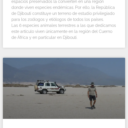
espacios preservados la convierten en una región
donde viven especies endémicas. Por ello, la República
de Djibouti constituye un terreno de estudio privilegiado
para los zoólogos y etiólogos de todos los países.
Las 6 especies animales terrestres a las que dedicamos
este artículo viven únicamente en la región del Cuerno
de África y en particular en Djibouti.