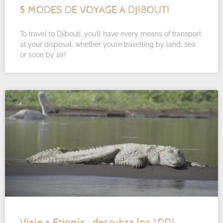
5 MODES DE VOYAGE A DJIBOUTI
To travel to Djibouti, you’ll have every means of transport
at your disposal, whether you’re travelling by land, sea
or soon by air!
Viaje a Etiopía : descubra los 1001