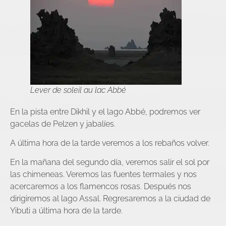
Lever de soleil au lac Abbé
En la pista entre Dikhil y el lago Abbé, podremos ver
gacelas de Pelzen y jabalíes.
A última hora de la tarde veremos a los rebaños volver.
En la mañana del segundo día, veremos salir el sol por
las chimeneas. Veremos las fuentes termales y nos
acercaremos a los flamencos rosas. Después nos
dirigiremos al lago Assal. Regresaremos a la ciudad de
Yibuti a última hora de la tarde.