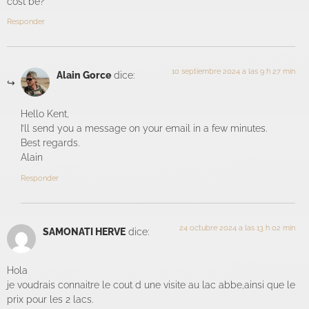
cost be?
Responder
10 septiembre 2024 a las 9 h 27 min
Alain Gorce
dice:
Hello Kent,
I’ll send you a message on your email in a few minutes.
Best regards.
Alain
Responder
24 octubre 2024 a las 13 h 02 min
SAMONATI HERVE
dice:
Hola
je voudrais connaitre le cout d une visite au lac abbe,ainsi que le
prix pour les 2 lacs.