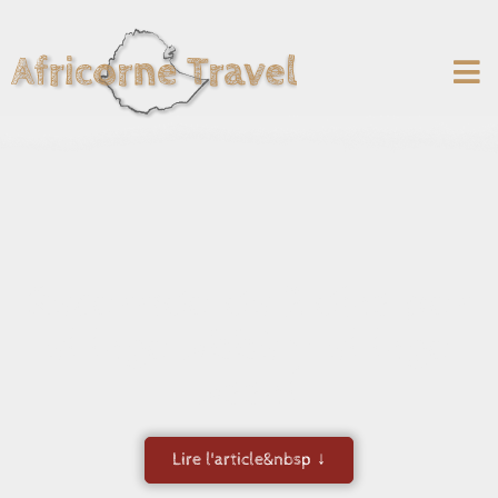
Recorrido de 2 días por
el lago Abbé y el lago
Assal
Lire l'article&nbsp ↓