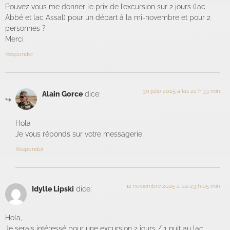
Pouvez vous me donner le prix de l’excursion sur 2 jours (lac
Abbé et lac Assal) pour un départ à la mi-novembre et pour 2
personnes ?
Merci
Responder
30 julio 2025 a las 22 h 33 min
Alain Gorce
dice:
Hola
Je vous réponds sur votre messagerie
Responder
12 noviembre 2025 a las 23 h 05 min
Idylle Lipski
dice:
Hola,
Je serais intéressé pour une excursion 2 jours / 1 nuit au lac