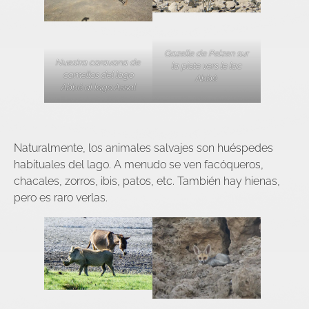
Gazelle de Pelzen sur
Nuestra caravana de
la piste vers le lac
camellos del lago
Abbé
Abbé al lago Assal
Naturalmente, los animales salvajes son huéspedes
habituales del lago. A menudo se ven facóqueros,
chacales, zorros, ibis, patos, etc. También hay hienas,
pero es raro verlas.