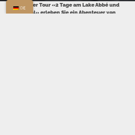
Mit unserer Tour «2 Tage am Lake Abbé und
DE
Lake Assal» erleben Sie ein Abenteuer von
außergewöhnlicher Intensität mit dem
Besuch der 2 Juwelen der Republik Djibouti,
dem Lake Abbé und dem Lake Assal.
2 Tage sind kurz, aber alles wurde so
organisiert, dass Sie alle Sehenswürdigkeiten
dieser 2 einzigartigen Orte der Welt ohne
Stress entdecken und sich die Zeit nehmen,
alles zu genießen, was sie zu bieten haben.
Am Lake Abbé: Sie werden das Schauspiel des
Sonnenuntergangs und des Sonnenaufgangs
inmitten der Kamine erleben. Sie nähern sich
den Flamingos und beobachten die vielen
Tierarten, die die Ufer des Sees bevölkern und
sich auf dem Weg dorthin bewegen.